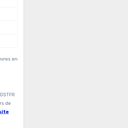
uvres en
 VOSTFR
rs de
site