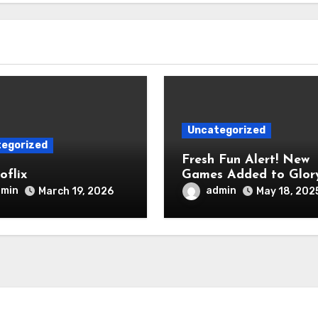
Uncategorized
egorized
Fresh Fun Alert! New
oflix
Games Added to Glor
Casino This Month
dmin
admin
March 19, 2026
May 18, 202