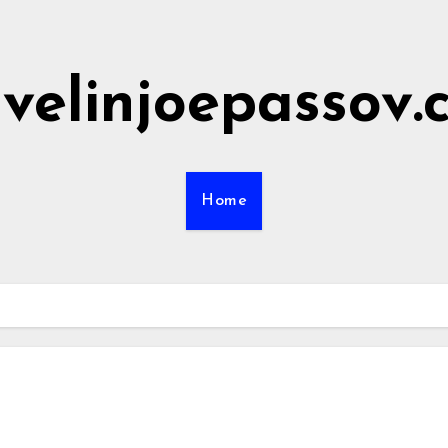
avelinjoepassov
Home