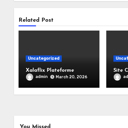
Related Post
Uncategorized
Uncat
Xalaflix Plateforme
Site C
admin
a
March 20, 2026
You Missed