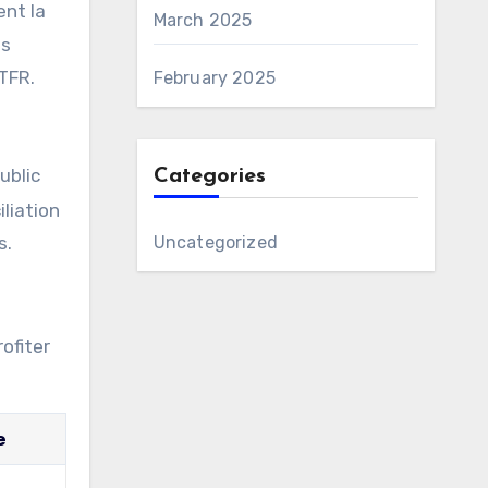
ent la
March 2025
es
STFR.
February 2025
ublic
Categories
liation
s.
Uncategorized
ofiter
e