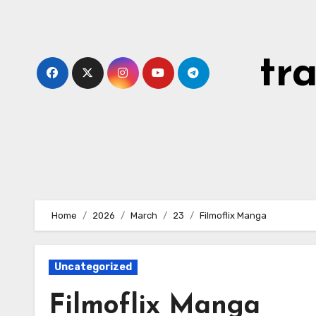
Skip
to
content
tr
Home
2026
March
23
Filmoflix Manga
Uncategorized
Filmoflix Manga